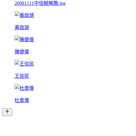
20081111中信鯨解散.jpg
黃政琦
陳健偉
王信民
杜章偉