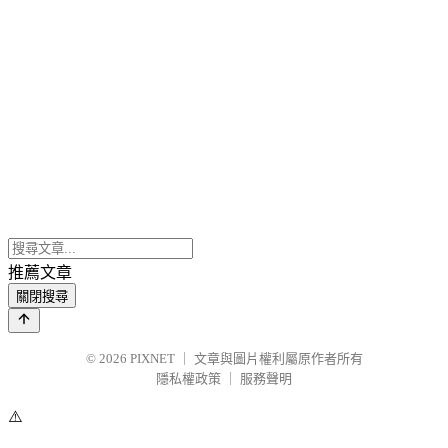
推薦文章
關閉搜尋
© 2026
PIXNET
｜
文章與圖片權利屬原作者所有
隱私權政策
｜
服務聲明
⚠️