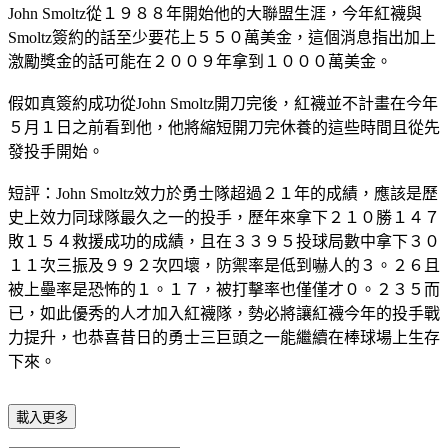
John Smoltz從１９８８年開始他的大聯盟生涯，今年紅襪與
Smoltz簽約的話至少要花上５５０萬美金，這個消息指出加上
激勵獎金的話可能在２００９年拿到１０００萬美金。
假如真簽約成功從John Smoltz開刀完後，紅襪並不計畫在今年
５月１日之前看到他，他將縮短開刀完休養的這些時間且從先
發投手開始。
短評：John Smoltz效力於勇士隊超過２１年的成績，應該是歷
史上效力同球隊最久之一的投手，歷年來拿下２１０勝１４７
敗１５４救援成功的成績，且在３３９５投球局數中拿下３０
１１次三振及９９２次四壞，防禦率是低到嚇人的３。２６且
被上壘率是恐怖的１。１７，被打擊率也僅僅才０。２３５而
已，如此優秀的人才加入紅襪隊，勢必將讓紅襪今年的投手戰
力提升，也恭喜昔日的勇士三巨頭之一能繼續在棒球場上生存
下來。
載入更多