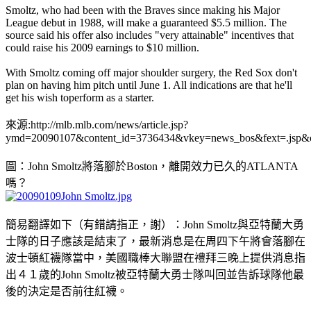
Smoltz, who had been with the Braves since making his Major
League debut in 1988, will make a guaranteed $5.5 million. The
source said his offer also includes "very attainable" incentives that
could raise his 2009 earnings to $10 million.
With Smoltz coming off major shoulder surgery, the Red Sox don't
plan on having him pitch until June 1. All indications are that he'll
get his wish toperform as a starter.
來源:http://mlb.mlb.com/news/article.jsp?
ymd=20090107&content_id=3736434&vkey=news_bos&fext=.jsp&c_
圖：John Smoltz將落腳於Boston，離開效力已久的ATLANTA
嗎？
簡易翻譯如下（有錯請指正，謝）：John Smoltz與亞特蘭大勇
士隊的日子應該是結束了，最新消息是在周四下午將會落腳在
波士頓紅襪隊當中，美國職棒大聯盟在禮拜三晚上提供消息指
出４１歲的John Smoltz被亞特蘭大勇士隊叫回並告訴球隊他最
後的決定是否前往紅襪。