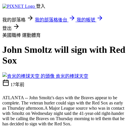
登入
我的部落格
我的部落格後台
我的帳號
登出
美國職棒
運動體育
John Smoltz will sign with Red
Sox
肯米的棒球天空
17年前
ATLANTA -- John Smoltz's days with the Braves appear to be
complete. The veteran hurler could sign with the Red Sox as early
as Thursday afternoon.A Major League source who was in contact
with Smoltz on Wednesday night said the 41-year-old right-hander
will be calling the Braves on Thursday morning to tell them that he
has decided to sign with the Red Sox.