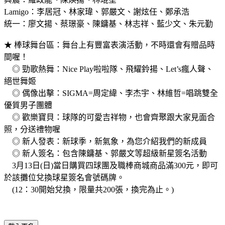
Lamigo：李居冠、林家瑋、郭嚴文、謝炫任、鄭承浩
統一：廖文揚、蔡璟豪、陳鏞基、林志祥、藍少文、朱元勤
★ 棒球舞台區：舞台上有豐富表演活動，不時還會有贈品時
間喔！
◎ 勁歌熱舞：Nice Play啦啦隊、飛耀鈴揚、Let’s瘋人聲、
絕世舞姬
◎ 偶像出擊：SIGMA=周定緯、李杰宇、林維哲=唱跳雙全
優質男子團體
◎ 歡樂寶貝：球隊的可愛吉祥物，也會齊聚跟大家見面合
照，分送禮物喔
◎ 新人發表：新球季，新氣象，為您介紹我們的新成員
◎ 新人簽名：包含陳鏞基、郭嚴文等超級新星簽名活動
3月13日(日)當日購買四球團及職棒商城商品滿300元，即可
於該攤位兌換球星簽名會號碼牌。
(12：30開始兌換，限量共200張，換完為止。)