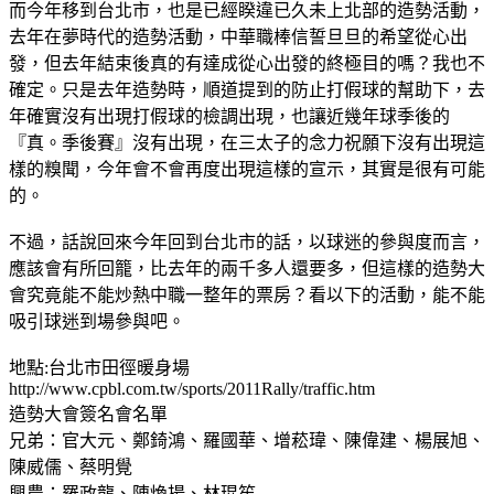
而今年移到台北市，也是已經睽違已久未上北部的造勢活動，
去年在夢時代的造勢活動，中華職棒信誓旦旦的希望從心出
發，但去年結束後真的有達成從心出發的終極目的嗎？我也不
確定。只是去年造勢時，順道提到的防止打假球的幫助下，去
年確實沒有出現打假球的檢調出現，也讓近幾年球季後的
『真。季後賽』沒有出現，在三太子的念力祝願下沒有出現這
樣的糗聞，今年會不會再度出現這樣的宣示，其實是很有可能
的。
不過，話說回來今年回到台北市的話，以球迷的參與度而言，
應該會有所回籠，比去年的兩千多人還要多，但這樣的造勢大
會究竟能不能炒熱中職一整年的票房？看以下的活動，能不能
吸引球迷到場參與吧。
地點:台北市田徑暖身場
http://www.cpbl.com.tw/sports/2011Rally/traffic.htm
造勢大會簽名會名單
兄弟：官大元、鄭錡鴻、羅國華、增菘瑋、陳偉建、楊展旭、
陳威儒、蔡明覺
興農：羅政龍、陳煥揚、林琨笙