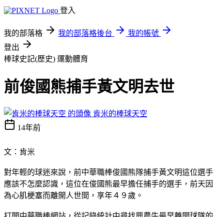
登入
我的部落格
我的部落格後台
我的帳號
登出
棒球史記(歷史)
運動體育
前俊國熊捕手黃文明去世
肯米的棒球天空
14年前
文：肯米
對年輕的球迷來說，前中華職棒俊國熊隊捕手黃文明這位選手
應該不怎麼認識，這位在俊國熊最早擔任捕手的選手，前天因
為心肌梗塞而離開人世間，享年４９歲。
打開中華職棒網站，從記錄統計中尋找興農牛最早離開球隊的