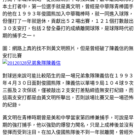
本土打者中，第一位選手就是黃文明，曾經是中華隊青棒國手
的他在１９９３年俊國熊加入中華職棒時，就一同進入球隊，
但僅打了一年就退休，貢獻出５２場出賽，１２１個打數敲出
３０支安打，包括２發全壘打的成績離開球隊，是球隊時代初
期的捕手之一。
圖：網路上真的找不到黃文明照片，但是曾經破了陳義信的無
安打比賽
對球迷來說可能比較陌生的是一場兄弟象隊陳義信在１９９３
年４月３０日面對俊國熊隊，陳義信以單場９局１０４球９次
三振及２次保送，僅被敲出２支安打差點締造無安打紀錄，而
這兩支安打都是由黃文明所擊出，否則該場比賽又是一場恐怖
的紀錄。
黃文明在青棒時期曾是美和中學當家第四棒兼捕手，可說是早
期的強打捕手，他以強勁的爆發力聞名，只是上成棒後並沒有
發揮而受到注目。在加入俊國熊隊後不到一年就離開，曾經外