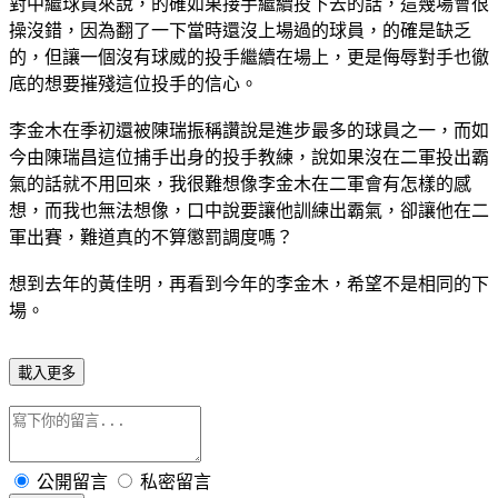
對中繼球員來說，的確如果接手繼續投下去的話，這幾場會很
操沒錯，因為翻了一下當時還沒上場過的球員，的確是缺乏
的，但讓一個沒有球威的投手繼續在場上，更是侮辱對手也徹
底的想要摧殘這位投手的信心。
李金木在季初還被陳瑞振稱讚說是進步最多的球員之一，而如
今由陳瑞昌這位捕手出身的投手教練，說如果沒在二軍投出霸
氣的話就不用回來，我很難想像李金木在二軍會有怎樣的感
想，而我也無法想像，口中說要讓他訓練出霸氣，卻讓他在二
軍出賽，難道真的不算懲罰調度嗎？
想到去年的黃佳明，再看到今年的李金木，希望不是相同的下
場。
載入更多
公開留言
私密留言