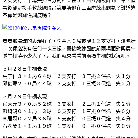
２支安打，單場失掉９分的結果在３１日立刻被降到二軍，但
事後卻是投手教練陳瑞昌說要讓他在二軍磨練出霸氣？難道這
不算是懲罰性調度嗎？
看看那場球的表現好了，李金木６局被敲１２支安打，還包括
５次保送沒有任何一次三振，賽後教練團說前兩場面對興農牛
隊牛棚燒不少人了，那我們就來看看前兩場牛棚的狀況吧。
３月２８日牛棚表現
葉丁仁３。１局６４球 ３支安打 ３三振２保送 失１分
邱俊瑋２。０局４４球 ２支安打 １三振３保送 失２分
３月２９日牛棚表現
官大元３。０局５２球 ３支安打 ２三振１保送 失２分
鄭錡鴻０。１局 ３球 ０支安打 １三振０保送 失０分
李居冠０。２局３６球 ５支安打 ０三振０保送 失４分
石孝榮１。１局１９球 １支安打 ０三振０保送 失０分