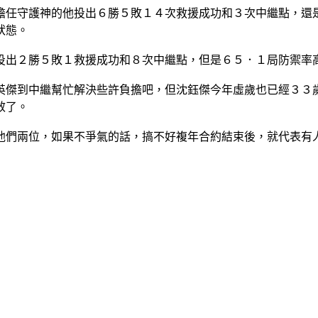
擔任守護神的他投出６勝５敗１４次救援成功和３次中繼點，還
狀態。
投出２勝５敗１救援成功和８次中繼點，但是６５．１局防禦率
英傑到中繼幫忙解決些許負擔吧，但沈鈺傑今年虛歲也已經３３
效了。
他們兩位，如果不爭氣的話，搞不好複年合約結束後，就代表有