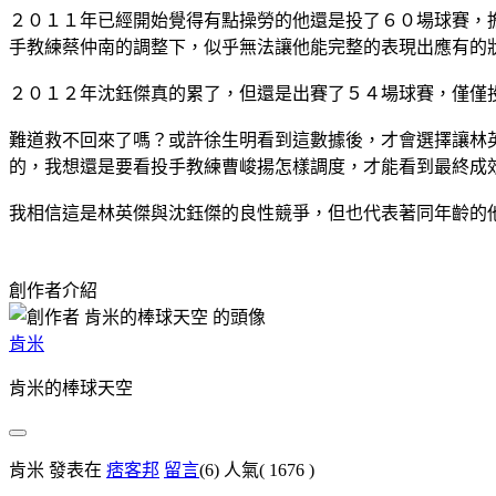
２０１１年已經開始覺得有點操勞的他還是投了６０場球賽，
手教練蔡仲南的調整下，似乎無法讓他能完整的表現出應有的
２０１２年沈鈺傑真的累了，但還是出賽了５４場球賽，僅僅
難道救不回來了嗎？或許徐生明看到這數據後，才會選擇讓林
的，我想還是要看投手教練曹峻揚怎樣調度，才能看到最終成
我相信這是林英傑與沈鈺傑的良性競爭，但也代表著同年齡的
創作者介紹
肯米
肯米的棒球天空
肯米 發表在
痞客邦
留言
(6)
人氣(
1676
)