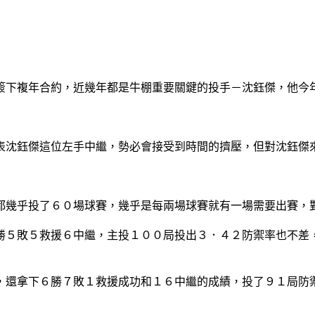
簽下複年合約，近幾年都是牛棚重要關鍵的投手－沈鈺傑，他今
表沈鈺傑這位左手中繼，勢必會接受到時間的擠壓，但對沈鈺傑
都幾乎投了６０場球賽，幾乎是每兩場球賽就有一場需要出賽，
勝５敗５救援６中繼，主投１００局投出３．４２防禦率也不差
，還拿下６勝７敗１救援成功和１６中繼的成績，投了９１局防