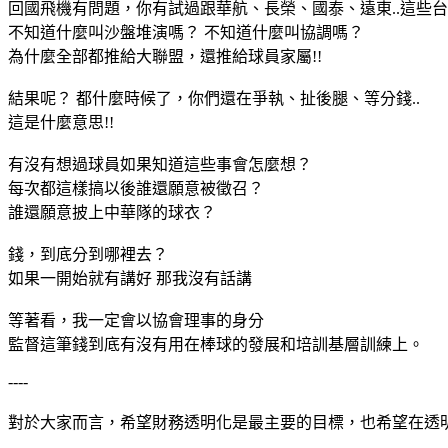
回國飛機有問題，你有試過跟華航、長榮、國泰、遠東..這些
不知道什麼叫沙盤堆演嗎？ 不知道什麼叫協調嗎？
為什麼全部都推給大聯盟，還推給球員家屬!!
結果呢？ 都什麼時候了，你們還在爭執、扯後腿、等分錢..
這是什麼意思!!
有沒有想過球員如果知道這些事會怎麼想？
每次都這樣搞以後誰還願意被徵召？
誰還願意披上中華隊的球衣？
錢，到底分到哪裡去？
如果一開始就有講好 那我沒有話講
等著看，我一定會以協會理事的身分
監督這筆錢到底有沒有用在棒球的發展和培訓基層訓練上。
----
對於大家而言，希望財務透明化是最主要的目標，也希望在透