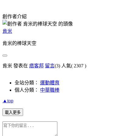
創作者介紹
肯米
肯米的棒球天空
肯米 發表在
痞客邦
留言
(3)
人氣(
2307
)
全站分類：
運動體育
個人分類：
中華職棒
▲top
載入更多