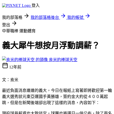
登入
我的部落格
我的部落格後台
我的帳號
登出
中華職棒
運動體育
義大犀牛想按月浮動調薪？
肯米的棒球天空
12年前
文：肯米
最近負面消息連連的義大，今日在報紙上寫著即將歡迎第一輪
義大選秀狀元東亞運國手黃勝雄，簽約金大約從４００萬起
跳，但是在新聞後端卻出現了這樣的消息，內容如下：
現役球員薪資也大致談定，球團也將擇日一併公布，除了兩名