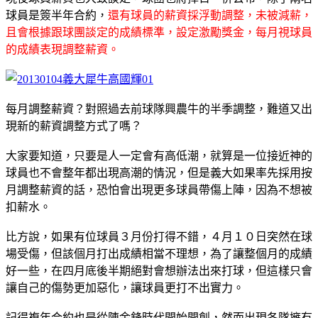
球員是簽半年合約，
還有球員的薪資採浮動調整，未被減薪，
且會根據跟球團談定的成績標準，設定激勵獎金，每月視球員
的成績表現調整薪資。
每月調整薪資？對照過去前球隊興農牛的半季調整，難道又出
現新的薪資調整方式了嗎？
大家要知道，只要是人一定會有高低潮，就算是一位接近神的
球員也不會整年都出現高潮的情況，但是義大如果率先採用按
月調整薪資的話，恐怕會出現更多球員帶傷上陣，因為不想被
扣薪水。
比方說，如果有位球員３月份打得不錯，４月１０日突然在球
場受傷，但該個月打出成績相當不理想，為了讓整個月的成績
好一些，在四月底後半期絕對會想辦法出來打球，但這樣只會
讓自己的傷勢更加惡化，讓球員更打不出實力。
記得複年合約也是從陳金鋒時代開始開創，然而出現各隊擁有