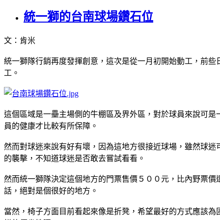
統一獅的台南球場鑽石位
文：肯米
統一獅隊行銷再度發揮創意，這次是從一月初開始動工，前些
工。
這個區域是一壘主場側的牛棚區及界外區，對於球員來說可是
員的健康才比較有所保障。
然而對球迷來說有好有壞，因為這地方很接近球場，雖然球迷
的襲擊，不知道球迷是否敢去嘗試看看。
然而統一獅隊決定這個地方的門票售價５００元，比內野票價
話，絕對是個很好的地方。
當然，椅子方面目前看起來像是折凳，希望最好的方式應該為