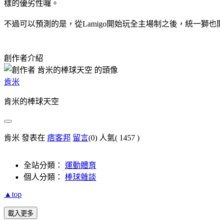
樣的優劣性囉。
不過可以預測的是，從Lamigo開始玩全主場制之後，統一獅
創作者介紹
肯米
肯米的棒球天空
肯米 發表在
痞客邦
留言
(0)
人氣(
1457
)
全站分類：
運動體育
個人分類：
棒球雜談
▲top
載入更多