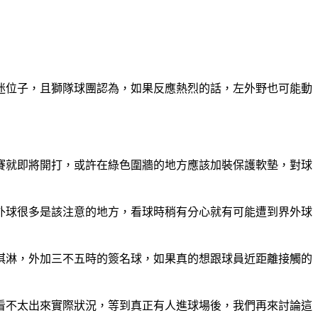
迷位子，且獅隊球團認為，如果反應熱烈的話，左外野也可能動
賽就即將開打，或許在綠色圍牆的地方應該加裝保護軟墊，對球
外球很多是該注意的地方，看球時稍有分心就有可能遭到界外球
淇淋，外加三不五時的簽名球，如果真的想跟球員近距離接觸的
看不太出來實際狀況，等到真正有人進球場後，我們再來討論這