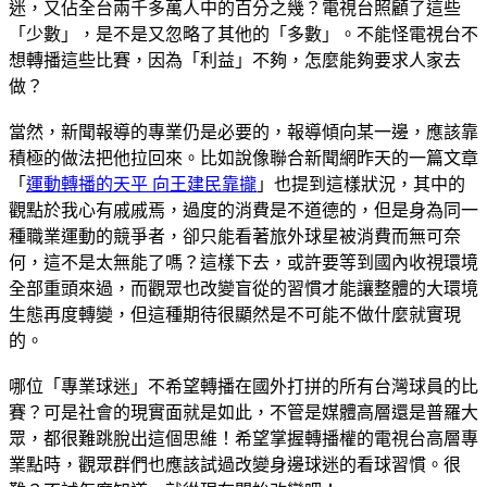
迷，又佔全台兩千多萬人中的百分之幾？電視台照顧了這些
「少數」，是不是又忽略了其他的「多數」。不能怪電視台不
想轉播這些比賽，因為「利益」不夠，怎麼能夠要求人家去
做？
當然，新聞報導的專業仍是必要的，報導傾向某一邊，應該靠
積極的做法把他拉回來。比如說像聯合新聞網昨天的一篇文章
「
運動轉播的天平 向王建民靠攏
」也提到這樣狀況，其中的
觀點於我心有戚戚焉，過度的消費是不道德的，但是身為同一
種職業運動的競爭者，卻只能看著旅外球星被消費而無可奈
何，這不是太無能了嗎？這樣下去，或許要等到國內收視環境
全部重頭來過，而觀眾也改變盲從的習慣才能讓整體的大環境
生態再度轉變，但這種期待很顯然是不可能不做什麼就實現
的。
哪位「專業球迷」不希望轉播在國外打拼的所有台灣球員的比
賽？可是社會的現實面就是如此，不管是媒體高層還是普羅大
眾，都很難跳脫出這個思維！希望掌握轉播權的電視台高層專
業點時，觀眾群們也應該試過改變身邊球迷的看球習慣。很