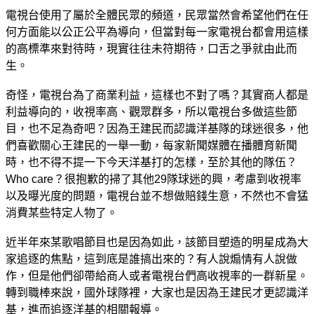
電視台使用了屬於全體民眾的頻道，民眾當然會希望他們在任
何方面能以公正公平為導向，但當對每一家電視台都會用這樣
的高標準來對待時，現實往往未符期待，口舌之爭就由此而
生。
奇怪，電視台為了商業利益，這樣也不對了嗎？其實商人都是
利益導向的，收視率高、觀眾群多，所以電視台多做這些節
目，也不足為奇吧？因為王建民而認識洋基隊的球迷很多，他
們喜歡關心王建民的一舉一動，每家新聞媒體在播體育新聞
時，也不得不提一下今天洋基打的怎樣，至於其他的隊伍？
Who care？很抱歉的掃了其他29隊球迷的興，考慮到收視率
以及曝光度的問題，電視台並不想做賠錢生意，不然也不會猛
消費某些特定人物了。
近半年來某歌唱節目也是因為如此，該節目塑造的明星成為大
家追逐的焦點，這到底是誰搞出來的？有人說煽情有人說做
作，但是他們卻帶給商人或者電視台們高收視率的一群新星。
轉到職棒來說，國外球隊裡，大家也是因為王建民才更認識洋
基，進而追逐洋基的相關報導。