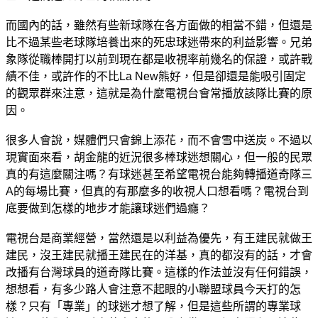
而國內的話，雖然有些新球隊在各方面做的相當不錯，但還是
比不過某些老球隊培養出來的死忠球迷帶來的利益影響。兄弟
象隊從職棒開打以前到現在都是收視率前幾名的保證，或許戰
績不佳，或許作的不比La New熊好，但是卻還是能吸引固定
的觀眾群來注意，這就是為什麼電視台會常播放該隊比賽的原
因。
很多人會說，媒體們只會錦上添花，而不會雪中送炭。不過以
現實面來看，胡金龍的近況很多棒球迷想關心，但一般的民眾
真的有這麼關注嗎？有球迷甚至希望電視台能夠轉播道奇隊三
A的每場比賽，但真的有那麼多的收視人口想看嗎？電視台到
底要做到怎樣的地步才能讓球迷們過癮？
電視台是商業經營，當然還是以利益為優先，有王建民就做王
建民，沒王建民就播王建民在的洋基，真的都沒有的話，才會
改播有台灣球員的道奇隊比賽。這樣的作法並沒有任何錯誤，
想想看，有多少路人會注意不起眼的小聯盟球員今天打的怎
樣？只有「專業」的球迷才想了解，但是這些所謂的專業球