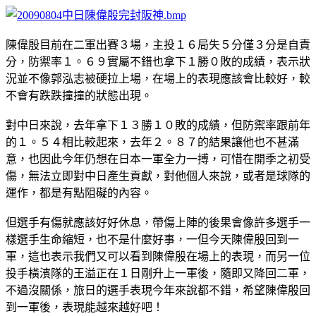
陳偉殷目前在二軍出賽３場，主投１６局失５分僅３分是自責
分，防禦率１。６９實屬不錯也拿下１勝０敗的成績，表示狀
況並不像郭泓志被硬拉上場，在場上的表現應該會比較好，較
不會有跌跌撞撞的狀態出現。
對中日來說，去年拿下１３勝１０敗的成績，但防禦率跟前年
的１。５４相比較起來，去年２。８７的結果讓他也不甚滿
意，也因此今年仍想在日本一軍全力一搏，可惜在開季之初受
傷，無法立即對中日產生貢獻，對他個人來說，或者是球隊的
運作，都是有點阻礙的內容。
但選手有傷就應該好好休息，帶傷上陣的後果會像許多選手一
樣選手生命縮短，也不是什麼好事，一但今天陳偉殷回到一
軍，這也表示我們又可以看到陳偉殷在場上的表現，而另一位
投手橫濱隊的王溢正在１日剛升上一軍後，隨即又降回二軍，
不過沒關係，旅日的選手表現今年來說都不錯，希望陳偉殷回
到一軍後，表現能越來越好吧！