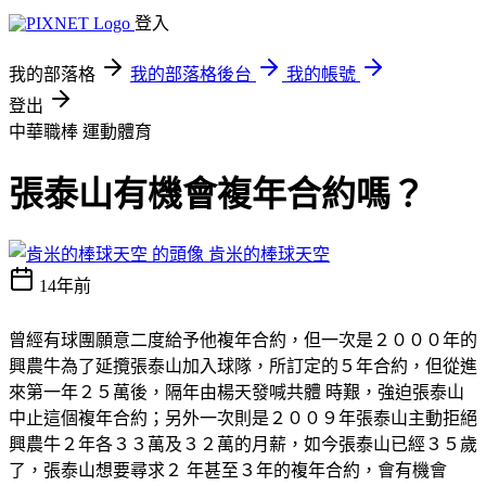
登入
我的部落格
我的部落格後台
我的帳號
登出
中華職棒
運動體育
張泰山有機會複年合約嗎？
肯米的棒球天空
14年前
曾經有球團願意二度給予他複年合約，但一次是２０００年的
興農牛為了延攬張泰山加入球隊，所訂定的５年合約，但從進
來第一年２５萬後，隔年由楊天發喊共體 時艱，強迫張泰山
中止這個複年合約；另外一次則是２００９年張泰山主動拒絕
興農牛２年各３３萬及３２萬的月薪，如今張泰山已經３５歲
了，張泰山想要尋求２ 年甚至３年的複年合約，會有機會