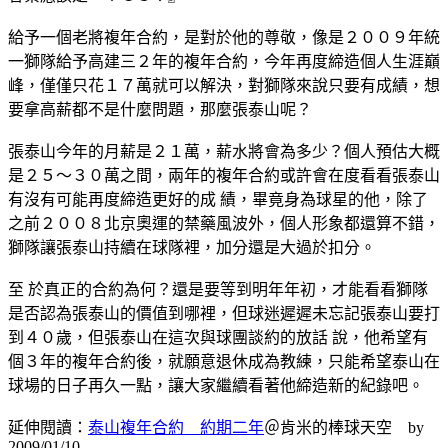
給予一個老將複年合約，是對於他的尊敬，像是２００９年統
一獅隊給予高建三２年的複年合約，今年再度締造個人生涯巔
峰，僅僅只花１７萬就可以解決，對獅隊來說只要有成績，想
要拿高薪都不是什麼問題，那麼張泰山呢？
張泰山今年的月薪是２１萬，薪水將會為多少？個人預估大概
是２５～３０萬之間，兩年的複年合約或許會在度看看張泰山
有沒有可能再度締造更好的成 績，畢竟身為球星的他，除了
之前２００８北京奧運的禁藥風波外，個人形象都還算不錯，
獅隊讓張泰山持續在球隊裡，加分還是大過於扣分。
至 於真正的合約為何？還是要等到明年年初，才能看看獅隊
是否認為張泰山的價值到哪裡，但球迷遲遲未忘記張泰山要打
到４０歲，但張泰山在這次與球團談約的放話 說，他希望有
個３年的複年合約後，就願意退休成為教練，只能希望泰山在
球場的日子再久一點，讓大家繼續看著他締造新的紀錄吧。
延伸閱讀：
泰山複年合約 約期二年
＠肯米的棒球天空 by
2009/01/10