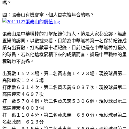
嗎？
圖：張泰山有機會拿下個人首次複年合約嗎？
張泰山是中華職棒的打擊紀錄保持人，這是大家都公認，無庸
置疑的認同，以數據來看，目前為中華職棒第一名保持紀錄成
績有出賽數，打席數等十項紀錄，目前也是在中華職棒打最久
的球員，若以他這樣累積下來的成績而言，說是中華職棒的里
程碑也不為過。
出賽數１５２３場，第二名黃忠義１４２３場，現役球員第二
高陳連宏１２４５場
打席數６３１４次，第二名黃忠義６０８７次，現役球員第二
高陳連宏４６９７次
打 數５７０４個，第二名黃忠義５３０６個，現役球員第二
高陳連宏４００３個
打 點１１０４分，第二名黃忠義 ６５０分，現役球員第二
名彭政閔 ６２３分
得 分 ９１５分，第二名黃忠義 ７６０分，現役球員第二