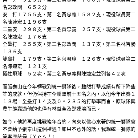
名彭政閔 ６５２分
安 打１７５５支，第二名黃忠義１５８２支，現役球員第二
名陳連宏１１９６支
二壘安 ２９８支，第二名黃忠義 ２５７支，現役球員第二
名陳連宏 １７６支
全壘打 ２５５支，第二名彭政閔 １３７支，第三名林智勝
１３６支
雙殺打 １７９支，第二名葉君璋 １２６支，現役球員第二
名陳連宏 １２１支
犧牲飛球 ５２次，第二名黃忠義與陳連宏並列各４２次
而張泰山在今年轉戰到統一獅隊後，雖然打擊成績有所下降些
許的成就，但仍保持在全聯盟前十五名之內，以他今年出賽１
１８場，全壘打１４支及０。２８５的打擊率而言，原球隊興
農牛能贏過他的也僅有林益全及鄭達鴻而已。
如今，他將再度挑戰複年合約，向來以佛心來著的統一獅隊會
不會給予張泰山這個禮遇？如果不意外的話，我想統一獅隊的
答案應該是『Ｙｅｓ！』